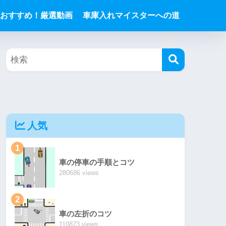
おすすめ！厳選動画
車庫入れマイスターへの道
人気
1
車の停車の手順とコツ
280686 views
2
車の左折のコツ
110873 views