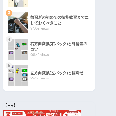
3
教習所の初めての技能教習までに
しておくべきこと
97852 views
4
右方向変換(右バック)と外輪差の
コツ
96642 views
5
左方向変換(左バック)と幅寄せ
95258 views
【PR】