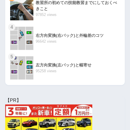
教習所の初めての技能教習までにしておくべ
きこと
97852 views
4
右方向変換(右バック)と外輪差のコツ
96642 views
5
左方向変換(左バック)と幅寄せ
95258 views
【PR】