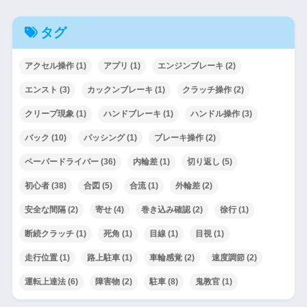
タグ
アクセル操作
(1)
アプリ
(1)
エンジンブレーキ
(2)
エンスト
(3)
カックンブレーキ
(1)
クラッチ操作
(2)
クリープ現象
(1)
ハンドブレーキ
(1)
ハンドル操作
(3)
バック
(10)
パッシング
(1)
ブレーキ操作
(2)
ペーパードライバー
(36)
内輪差
(1)
切り返し
(5)
初心者
(38)
合図
(5)
合流
(1)
外輪差
(2)
安全な間隔
(2)
寄せ
(4)
巻き込み確認
(2)
徐行
(1)
断続クラッチ
(1)
死角
(1)
目線
(1)
目視
(1)
走行位置
(1)
路上駐車
(1)
車輪感覚
(2)
速度調節
(2)
運転上達法
(6)
障害物
(2)
駐車
(8)
鬼教官
(1)