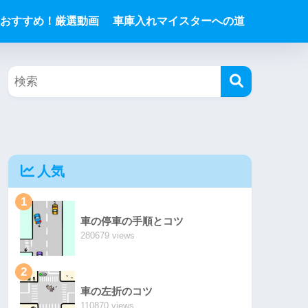
おすすめ！厳選動画
車庫入れマイスターへの道
人気
1
車の停車の手順とコツ
280679 views
2
車の左折のコツ
110870 views