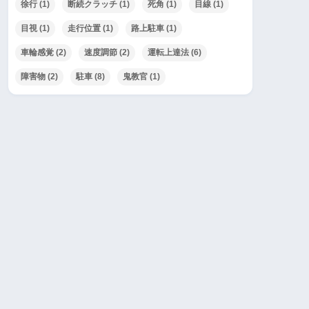
徐行
(1)
断続クラッチ
(1)
死角
(1)
目線
(1)
目視
(1)
走行位置
(1)
路上駐車
(1)
車輪感覚
(2)
速度調節
(2)
運転上達法
(6)
障害物
(2)
駐車
(8)
鬼教官
(1)