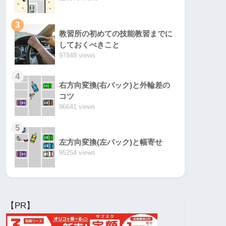
3
教習所の初めての技能教習までに
しておくべきこと
97848 views
4
右方向変換(右バック)と外輪差の
コツ
96641 views
5
左方向変換(左バック)と幅寄せ
95254 views
【PR】