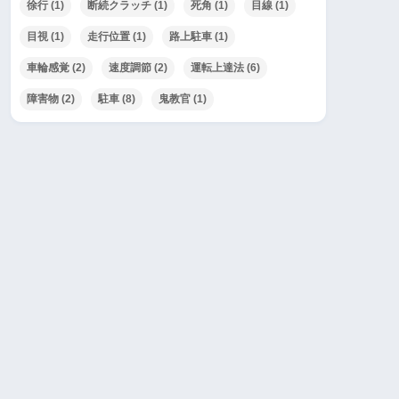
徐行
(1)
断続クラッチ
(1)
死角
(1)
目線
(1)
目視
(1)
走行位置
(1)
路上駐車
(1)
車輪感覚
(2)
速度調節
(2)
運転上達法
(6)
障害物
(2)
駐車
(8)
鬼教官
(1)