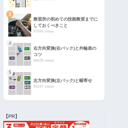
3
教習所の初めての技能教習までに
しておくべきこと
97846 views
4
右方向変換(右バック)と外輪差の
コツ
96638 views
5
左方向変換(左バック)と幅寄せ
95247 views
【PR】