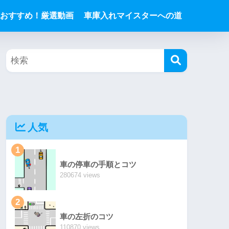
おすすめ！厳選動画
車庫入れマイスターへの道
人気
1
車の停車の手順とコツ
280674 views
2
車の左折のコツ
110870 views