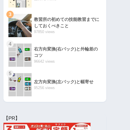
3
教習所の初めての技能教習までに
しておくべきこと
97850 views
4
右方向変換(右バック)と外輪差の
コツ
96642 views
5
左方向変換(左バック)と幅寄せ
95256 views
【PR】