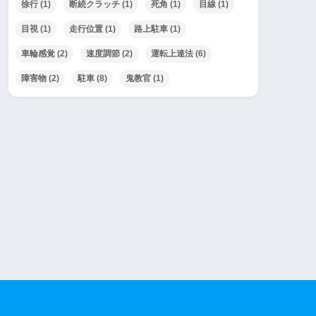
徐行
(1)
断続クラッチ
(1)
死角
(1)
目線
(1)
目視
(1)
走行位置
(1)
路上駐車
(1)
車輪感覚
(2)
速度調節
(2)
運転上達法
(6)
障害物
(2)
駐車
(8)
鬼教官
(1)