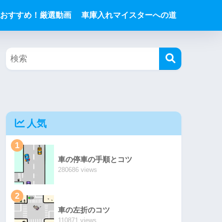
おすすめ！厳選動画
車庫入れマイスターへの道
人気
1
車の停車の手順とコツ
280686 views
2
車の左折のコツ
110871 views